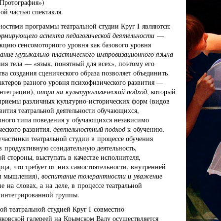
«Протография»)
ой частью спектакля.
остями программы театральной студии Круг I являются:
ормирующего аспекта педагогической деятельности
—
кцию сенсомоторного уровня как базового уровня
вание музыкально-пластического импровизационного языка
ия тела — «язык, понятный для всех», поэтому его
тва создания сценического образа позволяет объединить
актеров разного уровня психофизического развития —
нтеграции), о
пора на культурологический подход
, который
 приемы различных культурно-исторических форм (видов
звития театральной деятельности обучающихся,
ного типа поведения у обучающихся независимо
ческого развития,
деятельностный подход
к обучению,
частники театральной студии в процессе обучения
в продуктивную созидательную деятельность,
 стороны, выступать в качестве исполнителя,
рца, что требует от них самостоятельности, внутренней
ти мышления),
воспитание толерантности и уважение
 на словах, а на деле, в процессе театральной
х интегрированной группы.
ой театральной студией Круг I совместно
яковской галереей на Крымском Валу осуществляется