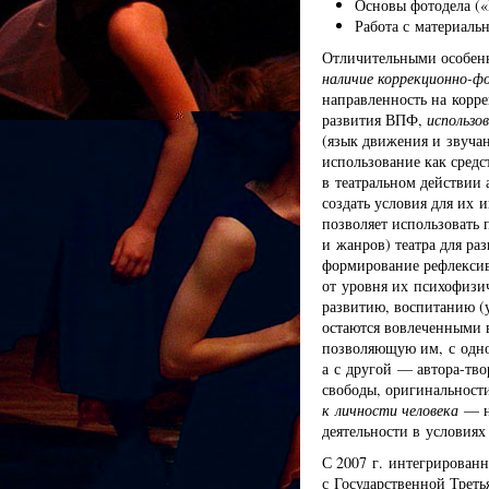
Основы фотодела (
Работа с материальн
Отличительными особенн
наличие коррекционно-ф
направленность на корре
развития ВПФ,
использо
(язык движения и звучан
использование как средс
в театральном действии 
создать условия для их и
позволяет использовать
и жанров) театра для ра
формирование рефлексив
от уровня их психофизи
развитию, воспитанию (у
остаются вовлеченными 
позволяющую им, с одной
а с другой — автора-тво
свободы, оригинальнос
к личности человека
— не
деятельности в условия
С 2007 г. интегрированн
с Государственной Треть