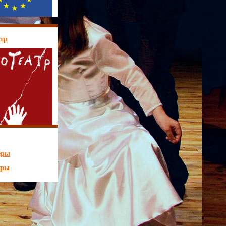
тр
ёры
оры