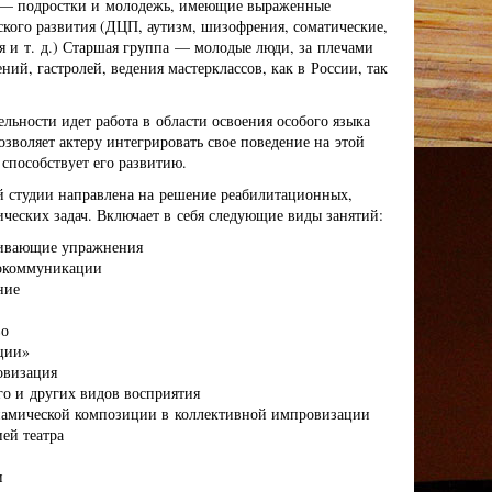
е — подростки и молодежь, имеющие выраженные
кого развития (ДЦП, аутизм, шизофрения, соматические,
я и т. д.) Старшая группа — молодые люди, за плечами
ний, гастролей, ведения мастерклассов, как в России, так
ельности идет работа в области освоения особого языка
озволяет актеру интегрировать свое поведение на этой
 способствует его развитию.
ой студии направлена на решение реабилитационных,
ических задач. Включает в себя следующие виды занятий:
ивающие упражнения
токоммуникации
ние
во
ции»
овизация
го и других видов восприятия
намической композиции в коллективной импровизации
ей театра
и