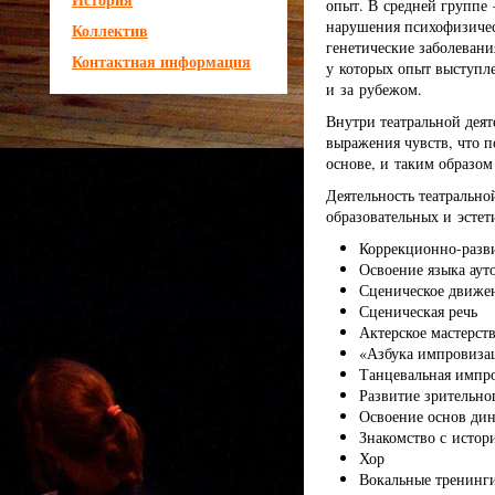
опыт. В средней групп
нарушения психофизичес
Коллектив
генетические заболевани
Контактная информация
у которых опыт выступле
и за рубежом.
Внутри театральной деят
выражения чувств, что п
основе, и таким образом
Деятельность театральн
образовательных и эстет
Коррекционно-разв
Освоение языка ау
Сценическое движе
Сценическая речь
Актерское мастерст
«Азбука импровиза
Танцевальная импр
Развитие зрительно
Освоение основ ди
Знакомство с истори
Хор
Вокальные тренинг