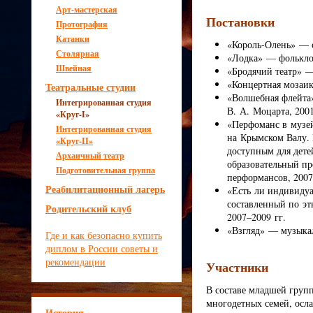
Арт-мастерская
Постановки
Протография
Катанки
«Король-Олень» — с
Столярная
«Лодка» — фольклор
Швейная
«Бродячий театр» —
«Концертная мозаик
Театральные студии
«Волшебная флейта
Интегрированная студия
В. А. Моцарта, 2001
«Круг-I»
«Перфоманс в музе
Интегрированная студия
на Крымском Валу. 
«Круг-II»
доступным для дете
Архаичный театр
образовательный пр
Подготовительная группа
перформансов, 2007
Реабилитационный лагерь
«Есть ли индивидуа
составленный по эт
Родительский клуб
2007–2009 гг.
«Взгляд» — музыкал
Где и как безопасно купить
диплом в России советы и
рекомендации
Участники
В составе младшей груп
многодетных семей, осл
История