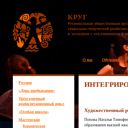
КРУГ
Региональная общественная орг
социально-творческой реабилит
и молодёжи с отклонениями в р
О нас
Обучение
ИНТЕГРИР
Ротари
«День пребывания»
Трёхгодичный
реабилитационный цикл
Художественный р
«Особая школа»
Мастерские
Попова Наталья Тимофее
образования высшей ква
Керамическая