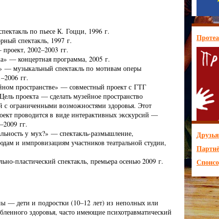
пектакль по пьесе К. Гоцци, 1996 г.
Протеа
ный спектакль, 1997 г.
 проект, 2002–2003 гг.
а» — концертная программа, 2005 г.
» — музыкальный спектакль по мотивам оперы
–2006 гг.
йном пространстве» — совместный проект с ГТГ
Цель проекта — сделать музейное пространство
й с ограниченными возможностями здоровья. Этот
оект проводится в виде интерактивных экскурсий —
–2009 гг.
льность у мух?» — спектакль-размышление,
Друзья
юдам и импровизациям участников театральной студии,
Партн
ьно-пластический спектакль, премьера осенью 2009 г.
Спонс
пы — дети и подростки (10–12 лет) из неполных или
абленного здоровья, часто имеющие психотравматический