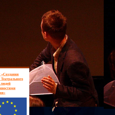
 «Создания
 Театрального
 людей
енностями
ия»