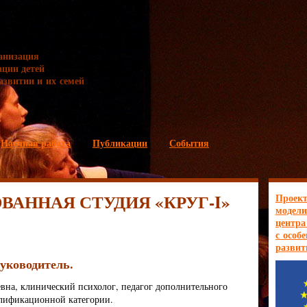
анизация
ации детей
азвитии и их семей
Научная работа
Публикации
События
ОВАННАЯ СТУДИЯ
«КРУГ-I»
Проект
модели
центра
с особ
развит
уководитель.
вна, клинический психолог, педагог дополнительного
лификационной категории.