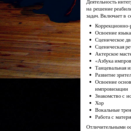
Деятельность интег
на решение реабил
задач. Включает в 
Коррекционно-
Освоение язык
Сценическое д
Сценическая ре
Актерское маст
«Азбука импро
Танцевальная 
Развитие зрите
Освоение основ
импровизации
Знакомство с и
Хор
Вокальные тре
Работа с матер
Отличительными ос