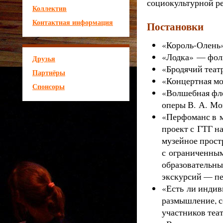
социокультурной 
Коллектив
Контактная информация
Постановки
«Король-Олень»
«Лодка» — фоль
Друзья
«Бродячий теат
Партнёры
«Концертная мо
Спонсоры
«Волшебная фл
оперы В. А. Моц
«Перфоманс в 
проект с ГТГ н
музейное прост
с ограниченным
образовательны
экскурсий — пе
«Есть ли индив
размышление, 
участников теат