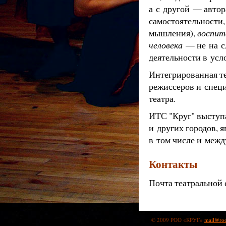
а с другой — автор
самостоятельности,
мышления),
воспит
человека
— не на сл
деятельности в усл
Интегрированная те
режиссеров и специ
театра.
ИТС "Круг" выступ
и других городов, 
в том числе и меж
Контакты
Почта театральной 
© 2009 РОО «КРУГ»
mail@roo