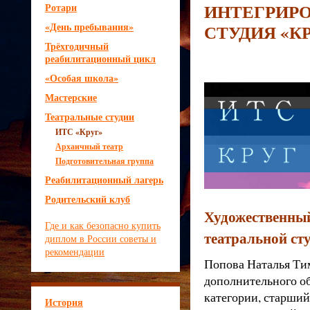
ИНТЕГРИРО
Ротари
«День пребывания»
СТУДИЯ
«К
Трёхгодичный
реабилитационный цикл
«Особая школа»
Мастерские
Театральные студии
ИТС
«Круг»
Архаичный театр
Подготовительная группа
Реабилитационный лагерь
Родительский клуб
Художественный
Где и как безопасно купить
театральной ст
диплом в России советы и
рекомендации
Попова Наталья Тим
дополнительного о
категории, старши
История