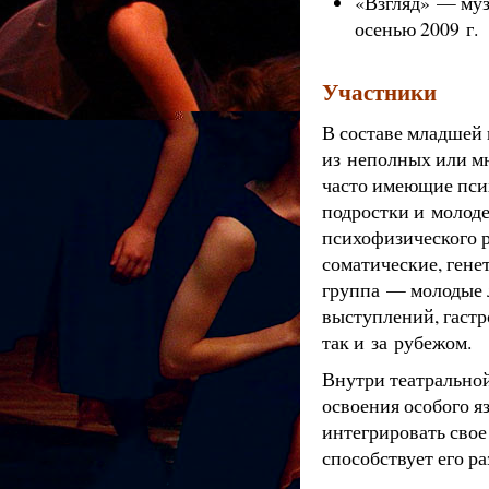
«Взгляд» — муз
осенью 2009 г.
Участники
В составе младшей 
из неполных или мн
часто имеющие пси
подростки и молод
психофизического р
соматические, гене
группа — молодые 
выступлений, гастр
так и за рубежом.
Внутри театральной
освоения особого я
интегрировать свое
способствует его р