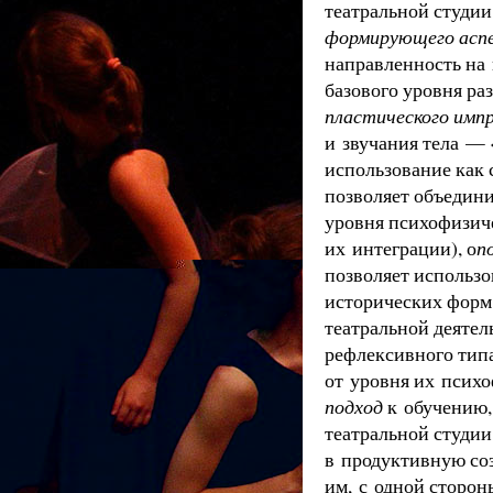
театральной студии
формирующего аспе
направленность на
базового уровня р
пластического имп
и звучания тела — 
использование как 
позволяет объедини
уровня психофизиче
их интеграции), о
п
позволяет использо
исторических форм 
театральной деяте
рефлексивного тип
от уровня их психо
подход
к обучению,
театральной студии
в продуктивную со
им, с одной сторон