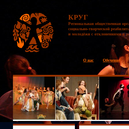
КРУГ
Региональная общественная орг
социально-творческой реабилит
и молодёжи с отклонениями в р
О нас
Обучение