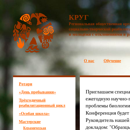
КРУГ
Региональная общественная орг
социально-творческой реабилит
и молодёжи с отклонениями в р
О нас
Обучение
Ротари
Приглашаем специа
«День пребывания»
ежегодную научно-
Трёхгодичный
проблемы биологии
реабилитационный цикл
Конференция будет
«Особая школа»
Руковдитель нашей 
Мастерские
докладом: "Образцы
Керамическая