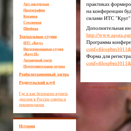
практиках формиро
Арт-мастерская
на конференции буд
Протография
Катанки
силами ИТС "Круг"
Столярная
Дополнительная ин
Швейная
http://www.agora.gu
Театральные студии
Программа конфер
ИТС
«Круг»
conf=filospbm1011
Интегрированная студия
«Круг-II»
Форма для регистр
Архаичный театр
conf=filospbm1011&
Подготовительная группа
Реабилитационный лагерь
Родительский клуб
© 2009 РОО «КРУГ»
mail@roo
Где и как безопасно купить
диплом в России советы и
рекомендации
История