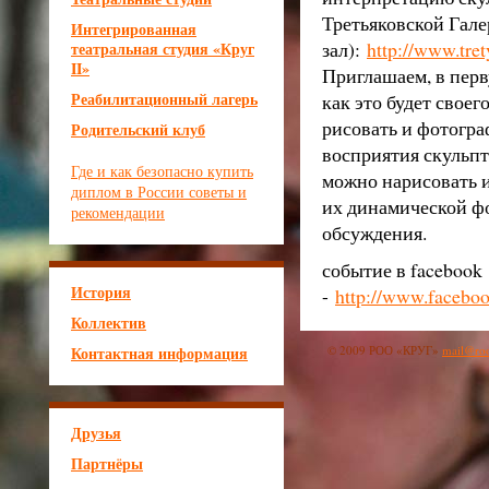
Третьяковской Гал
Интегрированная
зал):
http://www.tret
театральная студия «Круг
II»
Приглашаем, в перв
Реабилитационный лагерь
как это будет своег
рисовать и фотогра
Родительский клуб
восприятия скульпт
Где и как безопасно купить
можно нарисовать и
диплом в России советы и
их динамической ф
рекомендации
обсуждения.
событие в facebook
История
-
http://www.facebo
Коллектив
Контактная информация
© 2009 РОО «КРУГ»
mail@roo
Друзья
Партнёры