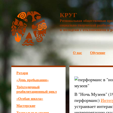
КРУГ
Региональная общественная орг
социально-творческой реабилит
и молодёжи с отклонениями в р
О нас
Обучение
Ротари
«День пребывания»
Трёхгодичный
реабилитационный цикл
В "Ночь Музеев" (19-
«Особая школа»
перформанс)
Интег
Мастерские
устраивает интера
интерпретацию скул
Театральные студии