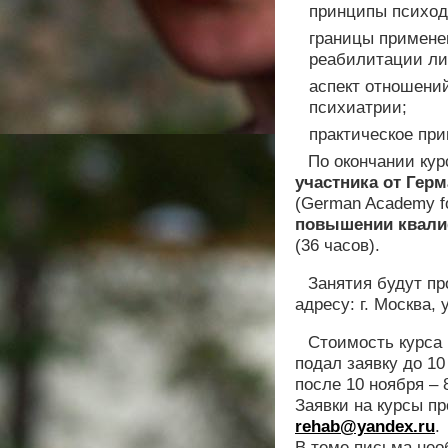
принципы психод
границы примене
реабилитации ли
аспект отношени
психиатрии;
практическое пр
По окончании кур
участника от Гер
(German Academy fo
повышении квали
(36 часов).
Занятия будут п
адресу: г. Москва, 
Стоимость курса
подал заявку до 10
после 10 ноября – 
Заявки на курсы пр
rehab@yandex.ru
.
В теме письма нео