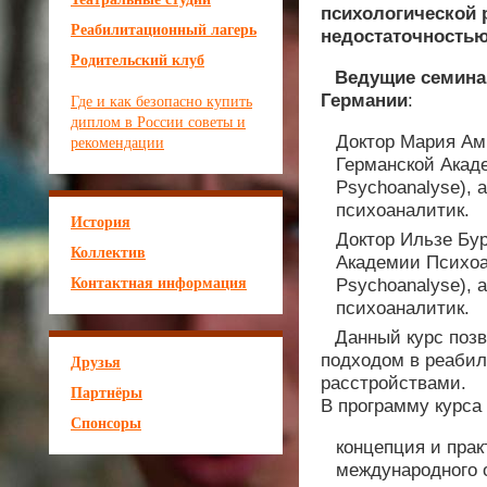
психологической 
Реабилитационный лагерь
недостаточностью
Родительский клуб
Ведущие семина
Где и как безопасно купить
Германии
:
диплом в России советы и
рекомендации
Доктор Мария Ам
Германской Акаде
Psychoanalyse), 
психоаналитик.
История
Доктор Ильзе Бур
Коллектив
Академии Психоан
Контактная информация
Psychoanalyse), 
психоаналитик.
Данный курс поз
Друзья
подходом в реабил
расстройствами.
Партнёры
В программу курс
Спонсоры
концепция и прак
международного 