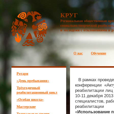
КРУГ
Региональная общественная орг
социально-творческой реабилит
и молодёжи с отклонениями в р
О нас
Обучение
Ротари
В рамках проведе
«День пребывания»
конференции «Акт
Трёхгодичный
реабилитации лиц
реабилитационный цикл
10-11 декабря 2013
«Особая школа»
специалистов, раб
Мастерские
реабилитации
«
Использование п
Театральные студии