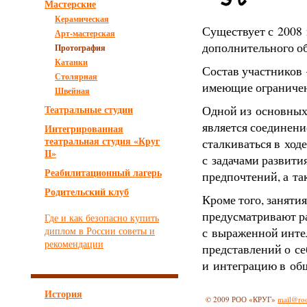
Мастерские
Керамическая
Существует с 2008 
Арт-мастерская
дополнительного о
Протография
Катанки
Состав участников 
Столярная
имеющие ограничен
Швейная
Театральные студии
Одной из основных
является соединени
Интегрированная
театральная студия «Круг
сталкиваться в ход
II»
с задачами развити
Реабилитационный лагерь
предпочтений, а та
Родительский клуб
Кроме того, заняти
предусматривают р
Где и как безопасно купить
диплом в России советы и
с выраженной инте
рекомендации
представлений о се
и интеграцию в об
История
© 2009 РОО «КРУГ»
mail@roo