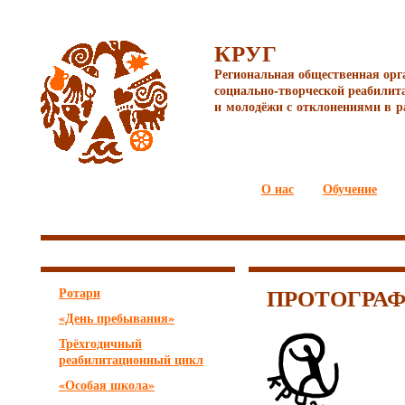
КРУГ
Региональная общественная орг
социально-творческой реабилит
и молодёжи с отклонениями в р
О нас
Обучение
ПРОТОГРА
Ротари
«День пребывания»
Трёхгодичный
реабилитационный цикл
«Особая школа»